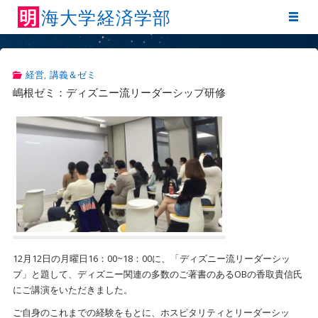
明
海
大
学
経
済
学
部
経営
,
講義＆ゼミ
嶋根ゼミ：ディズニー流リーダーシップ研修
12月12日の月曜日16：00~18：00に、「ディズニー流リーダーシッ
プ」と題して、ディズニー関連の多数のご著書のあるOBの香取貴信氏
にご講演をいただきました。
ご自身のこれまでの経験をもとに、ホスピタリティとリーダーシッ