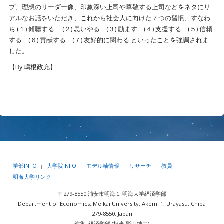
プ、理想のリーダー像、印象深い上司や尊敬する上司などをネタにリ
アルなお話をいただき、これから社会人に向けた７つの習慣、すなわ
ち (１) 傾聴する (２) 思いやる (３) 励ます (４) 支援する (５) 信頼
する (６) 貢献する (７) 友好的に関わる といったことを強調されま
した。
【By 嶋根政充】
学部INFO
大学院INFO
モデル軸情報
リサーチ
教員
|
|
|
|
|
明海大学リンク
〒279-8550 浦安市明海１ 明海大学経済学部
Department of Economics, Meikai University, Akemi 1, Urayasu, Chiba
279-8550, Japan
編集: 経済学部 (担当 影山純二)