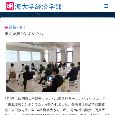
明
海
大
学
経
済
学
部
講義＆ゼミ
東北復興シンポジウム
3月9日 (木) 明海大学浦安キャンパス図書館ラーニングコモンズにて、
「東北復興シンポジウム」が開かれました。発表者は経済学部准教
授・吉田敦先生、同3年丹野裕太さん、私、同2年片山剛貴（写真手