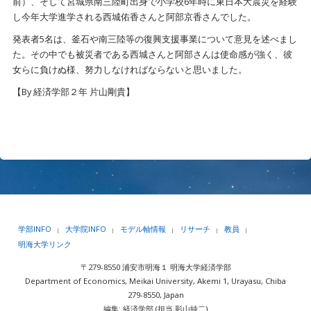
前）、そして宮城県南三陸町出身で小学校6年時に東日本大震災を経験
し今年大学進学される西城佑香さんと阿部京香さんでした。
発表者5名は、釜石や南三陸等の復興支援事業について意見を述べまし
た。その中でも被災者である西城さんと阿部さんは使命感が強く、彼
女らに負けぬ様、努力しなければならないと思いました。
【By 経済学部２年 片山剛貴】
学部INFO
大学院INFO
モデル軸情報
リサーチ
教員
|
|
|
|
|
明海大学リンク
〒279-8550 浦安市明海１ 明海大学経済学部
Department of Economics, Meikai University, Akemi 1, Urayasu, Chiba
279-8550, Japan
編集: 経済学部 (担当 影山純二)