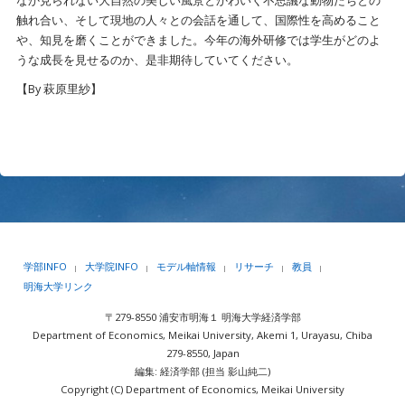
なか見られない大自然の美しい風景とかわいく不思議な動物たちとの
触れ合い、そして現地の人々との会話を通して、国際性を高めること
や、知見を磨くことができました。今年の海外研修では学生がどのよ
うな成長を見せるのか、是非期待していてください。
【By 萩原里紗】
学部INFO
大学院INFO
モデル軸情報
リサーチ
教員
|
|
|
|
|
明海大学リンク
〒279-8550 浦安市明海１ 明海大学経済学部
Department of Economics, Meikai University, Akemi 1, Urayasu, Chiba
279-8550, Japan
編集: 経済学部 (担当 影山純二)
Copyright (C) Department of Economics, Meikai University