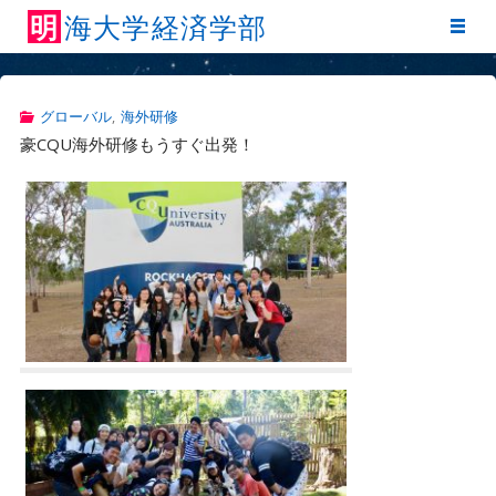
明
海
大
学
経
済
学
部
グローバル
,
海外研修
豪CQU海外研修もうすぐ出発！