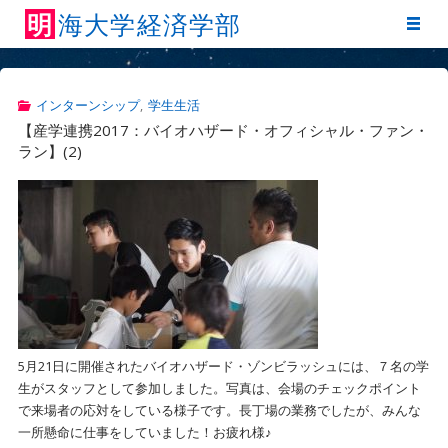
明
海
大
学
経
済
学
部
インターンシップ
,
学生生活
【産学連携2017：バイオハザード・オフィシャル・ファン・
ラン】(2)
5月21日に開催されたバイオハザード・ゾンビラッシュには、７名の学
生がスタッフとして参加しました。写真は、会場のチェックポイント
で来場者の応対をしている様子です。長丁場の業務でしたが、みんな
一所懸命に仕事をしていました！お疲れ様♪