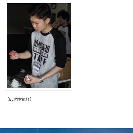
【By 岡村龍輝】