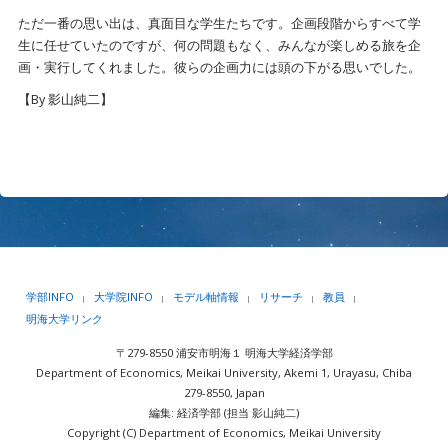
ただ一番の思い出は、真面目な学生たちです。企画段階からすべて学
生に任せていたのですが、何の問題もなく、みんなが楽しめる旅を企
画・実行してくれました。彼らの企画力には頭の下がる思いでした。
【By 影山純二】
学部INFO
大学院INFO
モデル軸情報
リサーチ
教員
|
|
|
|
|
明海大学リンク
〒279-8550 浦安市明海１ 明海大学経済学部
Department of Economics, Meikai University, Akemi 1, Urayasu, Chiba
279-8550, Japan
編集: 経済学部 (担当 影山純二)
Copyright (C) Department of Economics, Meikai University