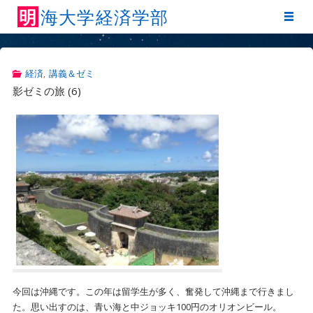
明
海
大
学
経
済
学
部
経済
,
講義＆ゼミ
影ゼミの旅 (6)
今回は沖縄です。この年は留学生が多く、奮発して沖縄まで行きまし
た。思い出すのは、青い海と中ジョッキ100円のオリオンビール。