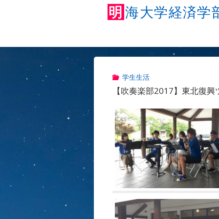
明
海
大
学
経
済
学
学生生活
【吹奏楽部2017】東北復興ツ