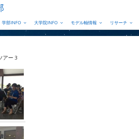
部
学部INFO
大学院INFO
モデル軸情報
リサーチ
アー 3