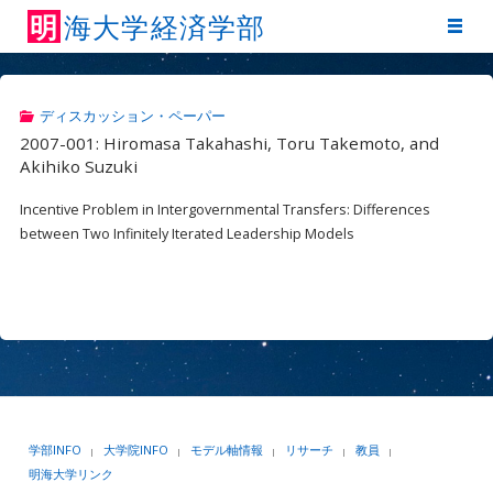
明
海
大
学
経
済
学
部
ディスカッション・ペーパー
2007-001: Hiromasa Takahashi, Toru Takemoto, and
Akihiko Suzuki
Incentive Problem in Intergovernmental Transfers: Differences
between Two Infinitely Iterated Leadership Models
学部INFO
大学院INFO
モデル軸情報
リサーチ
教員
|
|
|
|
|
明海大学リンク