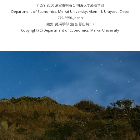
〒279-8550 浦安市明海１ 明海大学経済学部
Department of Economics, Meikai University, Akemi 1, Urayasu, Chiba
279-8550, Japan
編集: 経済学部 (担当 影山純二)
Copyright (C) Department of Economics, Meikai University