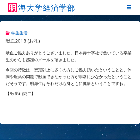
明
海
大
学
経
済
学
部
学生生活
献血2018 (お礼)
献血ご協力ありがとうございました。日本赤十字社で働いている卒業
生のからも感謝のメールを頂きました。
今回の特徴は、想定以上に多くの方にご協力頂いたということと、体
調や服薬の問題で献血できなかった方が非常に少なかったということ
だそうです。明海生はそれだけ心身ともに健康ということですね。
【By 影山純二】