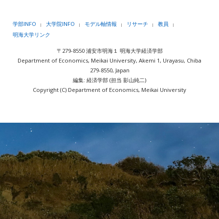
学部INFO
大学院INFO
モデル軸情報
リサーチ
教員
|
|
|
|
|
明海大学リンク
〒279-8550 浦安市明海１ 明海大学経済学部
Department of Economics, Meikai University, Akemi 1, Urayasu, Chiba
279-8550, Japan
編集: 経済学部 (担当 影山純二)
Copyright (C) Department of Economics, Meikai University