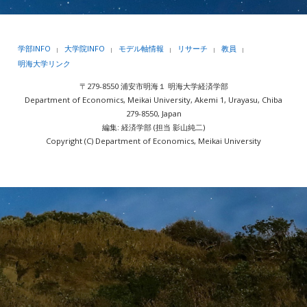
学部INFO
大学院INFO
モデル軸情報
リサーチ
教員
|
|
|
|
|
明海大学リンク
〒279-8550 浦安市明海１ 明海大学経済学部
Department of Economics, Meikai University, Akemi 1, Urayasu, Chiba
279-8550, Japan
編集: 経済学部 (担当 影山純二)
Copyright (C) Department of Economics, Meikai University