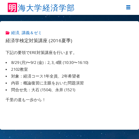
明
海
大
学
経
済
学
部
経済
,
講義＆ゼミ
経済学検定対策講座 (2016夏季)
下記の要領でERE対策講座を行います。
8/29 (月)〜9/2 (金)：2, 3, 4限 (10:30〜16:10)
2102教室
対象：経済コース1年全員、2年希望者
内容：概論復習に主眼をおいた問題演習
問合せ先：大石 (1504)、永井 (1521)
千里の道も一歩から！