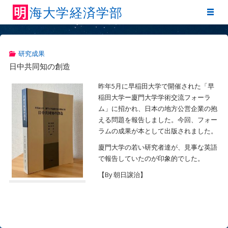
明
海
大
学
経
済
学
部
研究成果
日中共同知の創造
昨年5月に早稲田大学で開催された「早
稲田大学ー廈門大学学術交流フォーラ
ム」に招かれ、日本の地方公営企業の抱
える問題を報告しました。今回、フォー
ラムの成果が本として出版されました。
廈門大学の若い研究者達が、見事な英語
で報告していたのが印象的でした。
【By 朝日譲治】