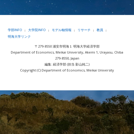
学部INFO
大学院INFO
モデル軸情報
リサーチ
教員
|
|
|
|
|
明海大学リンク
〒279-8550 浦安市明海１ 明海大学経済学部
Department of Economics, Meikai University, Akemi 1, Urayasu, Chiba
279-8550, Japan
編集: 経済学部 (担当 影山純二)
Copyright (C) Department of Economics, Meikai University