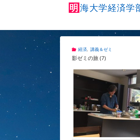
明
海
大
学
経
済
学
経済
,
講義＆ゼミ
影ゼミの旅 (7)