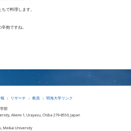
たちで料理します。
の辛抱ですね。
情報
リサーチ
教員
明海大学リンク
|
|
|
済学部
rsity, Akemi 1, Urayasu, Chiba 279-8550, Japan
, Meikai University