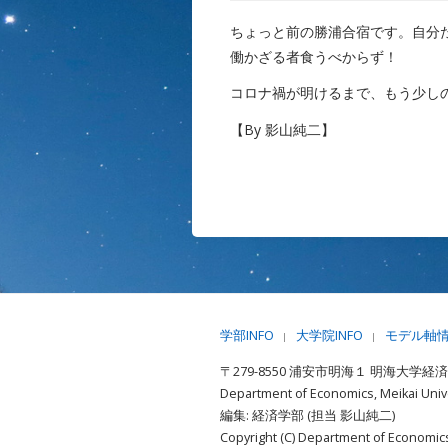
ちょっと前の勝浦合宿です。自分
働かざる者食うべからず！
コロナ禍が明けるまで、もう少し
【By 影山純二】
学部INFO
大学院INFO
モデル軸
|
|
〒279-8550 浦安市明海１ 明海大学経
Department of Economics, Meikai Unive
編集: 経済学部 (担当 影山純二)
Copyright (C) Department of Economics