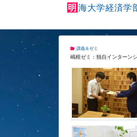
明
海
大
学
経
済
学
講義＆ゼミ
嶋根ゼミ：独自インターン