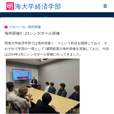
明
海
大
学
経
済
学
部
グローバル
,
海外研修
海外研修ll : 23シンガポール研修
明海大学経済学部では海外研修Ⅰ・Ⅱという科目を開講しており、そ
れぞれで学習の一環として1週間程度の海外研修を実施しており、今回
は2024年2月にシンガポール研修に行ってきました。