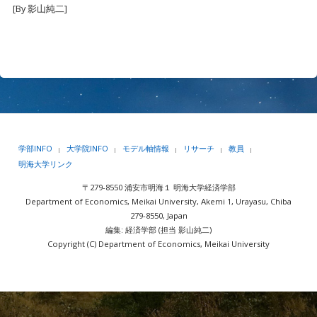
[By 影山純二]
学部INFO
大学院INFO
モデル軸情報
リサーチ
教員
|
|
|
|
|
明海大学リンク
〒279-8550 浦安市明海１ 明海大学経済学部
Department of Economics, Meikai University, Akemi 1, Urayasu, Chiba
279-8550, Japan
編集: 経済学部 (担当 影山純二)
Copyright (C) Department of Economics, Meikai University