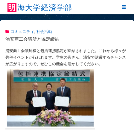
明
海
大
学
経
済
学
部
コミュニティ
,
社会活動
浦安商工会議所と協定締結
浦安商工会議所様と包括連携協定が締結されました。これから様々が
共催イベントが行われます。学生の皆さん、浦安で活躍するチャンス
が広がりますので、ぜひこの機会を活かしてください。