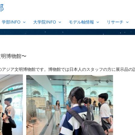
部
学部INFO
大学院INFO
モデル軸情報
リサーチ
文明博物館〜
のアジア文明博物館です。博物館では日本人のスタッフの方に展示品の