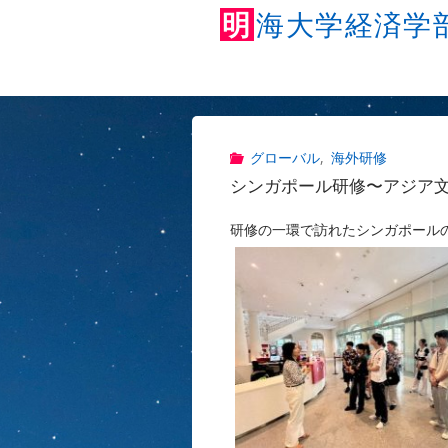
明
海
大
学
経
済
学
グローバル
,
海外研修
シンガポール研修〜アジア
研修の一環で訪れたシンガポール