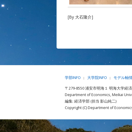
[By 大石隆介]
学部INFO
大学院INFO
モデル軸
|
|
〒279-8550 浦安市明海１ 明海大学経
Department of Economics, Meikai Unive
編集: 経済学部 (担当 影山純二)
Copyright (C) Department of Economics