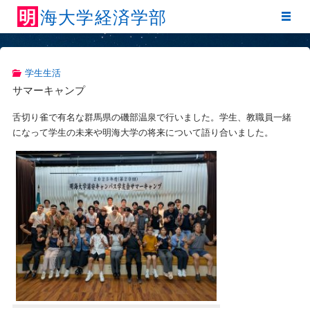
明
海
大
学
経
済
学
部
学生生活
サマーキャンプ
舌切り雀で有名な群馬県の磯部温泉で行いました。学生、教職員一緒
になって学生の未来や明海大学の将来について語り合いました。