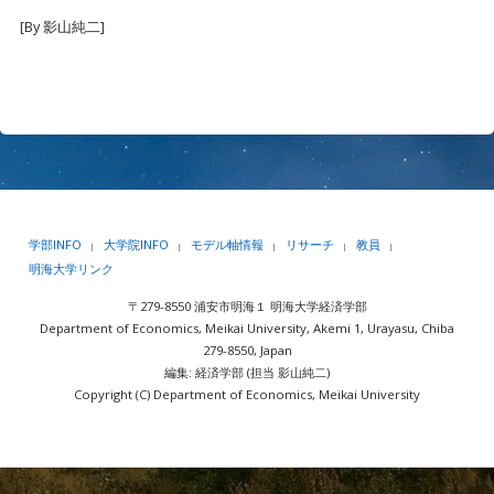
[By 影山純二]
学部INFO
大学院INFO
モデル軸情報
リサーチ
教員
|
|
|
|
|
明海大学リンク
〒279-8550 浦安市明海１ 明海大学経済学部
Department of Economics, Meikai University, Akemi 1, Urayasu, Chiba
279-8550, Japan
編集: 経済学部 (担当 影山純二)
Copyright (C) Department of Economics, Meikai University