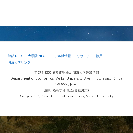
学部INFO
大学院INFO
モデル軸情報
リサーチ
教員
|
|
|
|
|
明海大学リンク
〒279-8550 浦安市明海１ 明海大学経済学部
Department of Economics, Meikai University, Akemi 1, Urayasu, Chiba
279-8550, Japan
編集: 経済学部 (担当 影山純二)
Copyright (C) Department of Economics, Meikai University