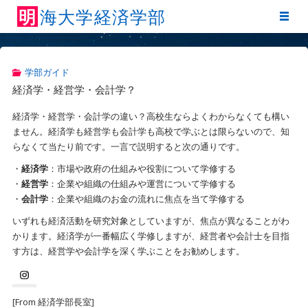
明
海
大
学
経
済
学
部
学部ガイド
経済学・経営学・会計学？
経済学・経営学・会計学の違い？高校生ならよくわからなくても構い
ません。経済学も経営学も会計学も高校で学ぶとは限らないので、知
らなくて当たり前です。一言で説明すると次の通りです。
・
経済学
：市場や政府の仕組みや役割について学修する
・
経営学
：企業や組織の仕組みや運営について学修する
・
会計学
：企業や組織のお金の流れに焦点を当て学修する
いずれも経済活動を研究対象としていますが、焦点が異なることがわ
かります。経済学が一番幅広く学修しますが、経営者や会計士を目指
す方は、経営学や会計学を深く学ぶことをお勧めします。
[From 経済学部長室]