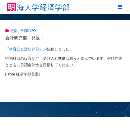
明
海
大
学
経
済
学
部
会計
,
学部INFO
会計研究部、発足！
『体育会会計研究部』
が始動しました。
特別科目の設置など、受け入れ準備は着々と進んでいます。ぜひ仲間
とともに公認会計士を目指してください。
[From 経済学部長室]