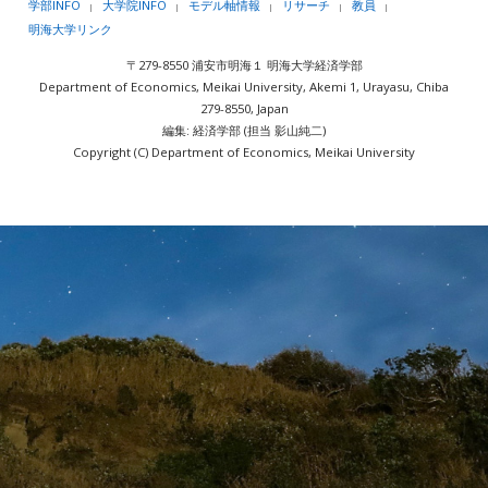
学部INFO
大学院INFO
モデル軸情報
リサーチ
教員
|
|
|
|
|
明海大学リンク
〒279-8550 浦安市明海１ 明海大学経済学部
Department of Economics, Meikai University, Akemi 1, Urayasu, Chiba
279-8550, Japan
編集: 経済学部 (担当 影山純二)
Copyright (C) Department of Economics, Meikai University