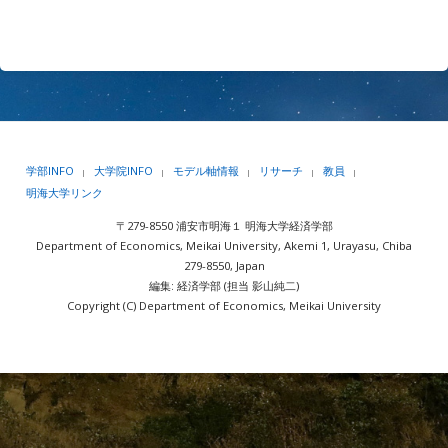
学部INFO
大学院INFO
モデル軸情報
リサーチ
教員
|
|
|
|
|
明海大学リンク
〒279-8550 浦安市明海１ 明海大学経済学部
Department of Economics, Meikai University, Akemi 1, Urayasu, Chiba
279-8550, Japan
編集: 経済学部 (担当 影山純二)
Copyright (C) Department of Economics, Meikai University