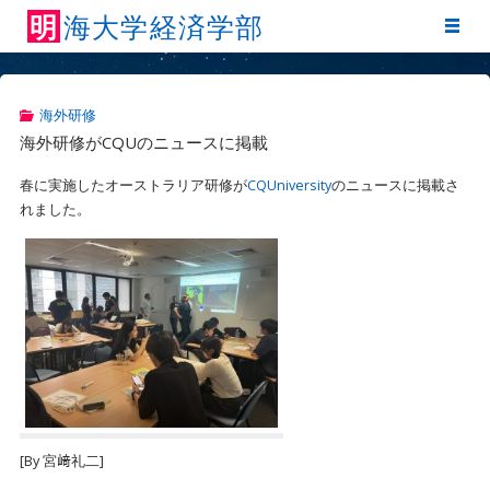
明
海
大
学
経
済
学
部
海外研修
海外研修がCQUのニュースに掲載
春に実施したオーストラリア研修が
CQUniversity
のニュースに掲載さ
れました。
[By 宮﨑礼二]