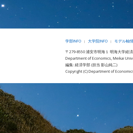
学部INFO
大学院INFO
モデル軸
|
|
〒279-8550 浦安市明海１ 明海大学経
Department of Economics, Meikai Unive
編集: 経済学部 (担当 影山純二)
Copyright (C) Department of Economics