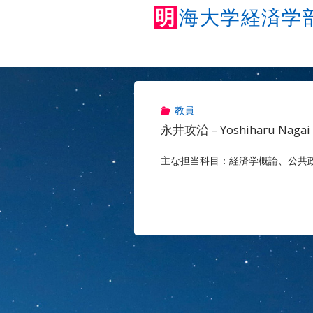
明
海
大
学
経
済
学
教員
永井攻治 – Yoshiharu Nagai 
主な担当科目：経済学概論、公共