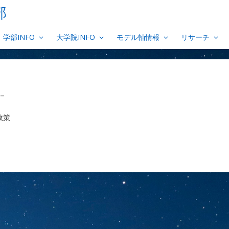
部
学部INFO
大学院INFO
モデル軸情報
リサーチ
–
政策