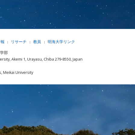
情報
リサーチ
教員
明海大学リンク
|
|
|
済学部
rsity, Akemi 1, Urayasu, Chiba 279-8550, Japan
, Meikai University